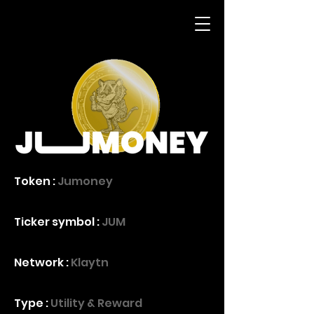
Token :
Jumoney
Ticker symbol :
JUM
Network :
Klaytn
Type :
Utility & Reward