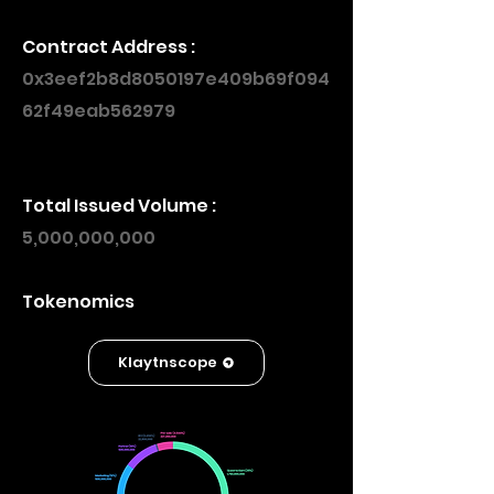
Contract Address :
0x3eef2b8d8050197e409b69f094
62f49eab562979
Total Issued Volume :
5,000,000,000
Tokenomics
Klaytnscope